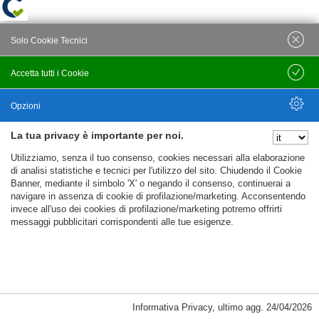
Solo Cookie Tecnici
Accetta tutti i Cookie
Salva
Opzioni
La tua privacy è importante per noi.
Nascondi Opzioni
Utilizziamo, senza il tuo consenso, cookies necessari alla elaborazione
di analisi statistiche e tecnici per l'utilizzo del sito. Chiudendo il Cookie
Banner, mediante il simbolo 'X' o negando il consenso, continuerai a
navigare in assenza di cookie di profilazione/marketing. Acconsentendo
invece all'uso dei cookies di profilazione/marketing potremo offrirti
messaggi pubblicitari corrispondenti alle tue esigenze.
Informativa Privacy
,
ultimo agg.
24/04/2026
Cookie Necessari, Tecnici di Sessione