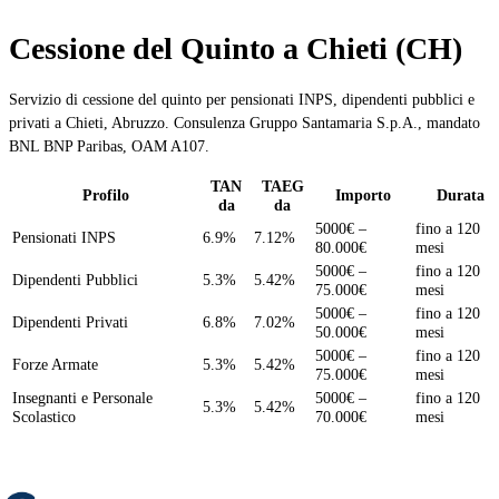
Cessione del Quinto a Chieti (CH)
Servizio di cessione del quinto per pensionati INPS, dipendenti pubblici e
privati a Chieti, Abruzzo. Consulenza Gruppo Santamaria S.p.A., mandato
BNL BNP Paribas, OAM A107.
TAN
TAEG
Profilo
Importo
Durata
da
da
5000€ –
fino a 120
Pensionati INPS
6.9%
7.12%
80.000€
mesi
5000€ –
fino a 120
Dipendenti Pubblici
5.3%
5.42%
75.000€
mesi
5000€ –
fino a 120
Dipendenti Privati
6.8%
7.02%
50.000€
mesi
5000€ –
fino a 120
Forze Armate
5.3%
5.42%
75.000€
mesi
Insegnanti e Personale
5000€ –
fino a 120
5.3%
5.42%
Scolastico
70.000€
mesi