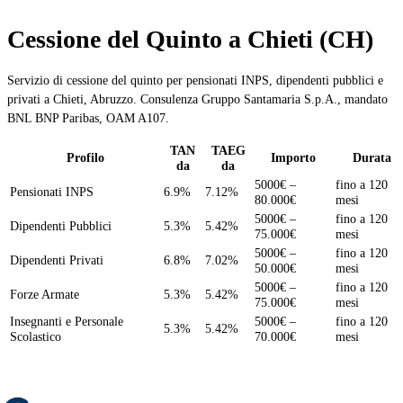
Cessione del Quinto a Chieti (CH)
Servizio di cessione del quinto per pensionati INPS, dipendenti pubblici e
privati a Chieti, Abruzzo. Consulenza Gruppo Santamaria S.p.A., mandato
BNL BNP Paribas, OAM A107.
TAN
TAEG
Profilo
Importo
Durata
da
da
5000€ –
fino a 120
Pensionati INPS
6.9%
7.12%
80.000€
mesi
5000€ –
fino a 120
Dipendenti Pubblici
5.3%
5.42%
75.000€
mesi
5000€ –
fino a 120
Dipendenti Privati
6.8%
7.02%
50.000€
mesi
5000€ –
fino a 120
Forze Armate
5.3%
5.42%
75.000€
mesi
Insegnanti e Personale
5000€ –
fino a 120
5.3%
5.42%
Scolastico
70.000€
mesi