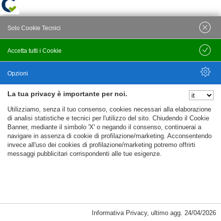
Solo Cookie Tecnici
Accetta tutti i Cookie
Salva
Opzioni
La tua privacy è importante per noi.
Nascondi Opzioni
Utilizziamo, senza il tuo consenso, cookies necessari alla elaborazione
di analisi statistiche e tecnici per l'utilizzo del sito. Chiudendo il Cookie
Banner, mediante il simbolo 'X' o negando il consenso, continuerai a
navigare in assenza di cookie di profilazione/marketing. Acconsentendo
invece all'uso dei cookies di profilazione/marketing potremo offrirti
messaggi pubblicitari corrispondenti alle tue esigenze.
Informativa Privacy
,
ultimo agg.
24/04/2026
Cookie Necessari, Tecnici di Sessione