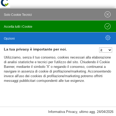
Solo Cookie Tecnici
Accetta tutti i Cookie
Salva
Opzioni
La tua privacy è importante per noi.
Nascondi Opzioni
Utilizziamo, senza il tuo consenso, cookies necessari alla elaborazione
di analisi statistiche e tecnici per l'utilizzo del sito. Chiudendo il Cookie
Banner, mediante il simbolo 'X' o negando il consenso, continuerai a
navigare in assenza di cookie di profilazione/marketing. Acconsentendo
invece all'uso dei cookies di profilazione/marketing potremo offrirti
messaggi pubblicitari corrispondenti alle tue esigenze.
Informativa Privacy
,
ultimo agg.
24/04/2026
Cookie Necessari, Tecnici di Sessione