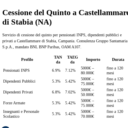
Cessione del Quinto a Castellammar
di Stabia (NA)
Servizio di cessione del quinto per pensionati INPS, dipendenti pubblici e
privati a Castellammare di Stabia, Campania. Consulenza Gruppo Santamaria
S.p.A., mandato BNL BNP Paribas, OAM A107.
TAN
TAEG
Profilo
Importo
Durata
da
da
5000€ –
fino a 120
Pensionati INPS
6.9%
7.12%
80.000€
mesi
5000€ –
fino a 120
Dipendenti Pubblici
5.3%
5.42%
75.000€
mesi
5000€ –
fino a 120
Dipendenti Privati
6.8%
7.02%
50.000€
mesi
5000€ –
fino a 120
Forze Armate
5.3%
5.42%
75.000€
mesi
Insegnanti e Personale
5000€ –
fino a 120
5.3%
5.42%
Scolastico
70.000€
mesi