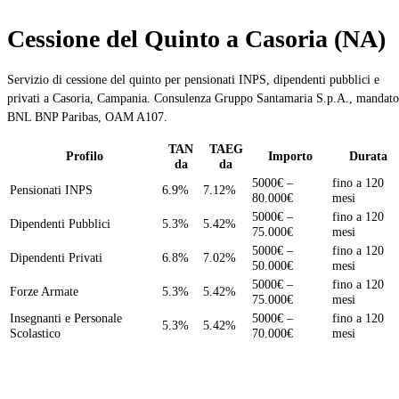
Cessione del Quinto a Casoria (NA)
Servizio di cessione del quinto per pensionati INPS, dipendenti pubblici e
privati a Casoria, Campania. Consulenza Gruppo Santamaria S.p.A., mandato
BNL BNP Paribas, OAM A107.
TAN
TAEG
Profilo
Importo
Durata
da
da
5000€ –
fino a 120
Pensionati INPS
6.9%
7.12%
80.000€
mesi
5000€ –
fino a 120
Dipendenti Pubblici
5.3%
5.42%
75.000€
mesi
5000€ –
fino a 120
Dipendenti Privati
6.8%
7.02%
50.000€
mesi
5000€ –
fino a 120
Forze Armate
5.3%
5.42%
75.000€
mesi
Insegnanti e Personale
5000€ –
fino a 120
5.3%
5.42%
Scolastico
70.000€
mesi