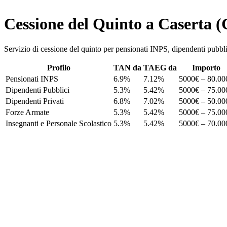
Cessione del Quinto a Caserta 
Servizio di cessione del quinto per pensionati INPS, dipendenti p
Profilo
TAN da
TAEG da
Importo
Pensionati INPS
6.9%
7.12%
5000€ – 80.00
Dipendenti Pubblici
5.3%
5.42%
5000€ – 75.00
Dipendenti Privati
6.8%
7.02%
5000€ – 50.00
Forze Armate
5.3%
5.42%
5000€ – 75.00
Insegnanti e Personale Scolastico
5.3%
5.42%
5000€ – 70.00