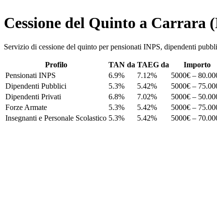
Cessione del Quinto a Carrara 
Servizio di cessione del quinto per pensionati INPS, dipendenti pu
Profilo
TAN da
TAEG da
Importo
Pensionati INPS
6.9%
7.12%
5000€ – 80.00
Dipendenti Pubblici
5.3%
5.42%
5000€ – 75.00
Dipendenti Privati
6.8%
7.02%
5000€ – 50.00
Forze Armate
5.3%
5.42%
5000€ – 75.00
Insegnanti e Personale Scolastico
5.3%
5.42%
5000€ – 70.00