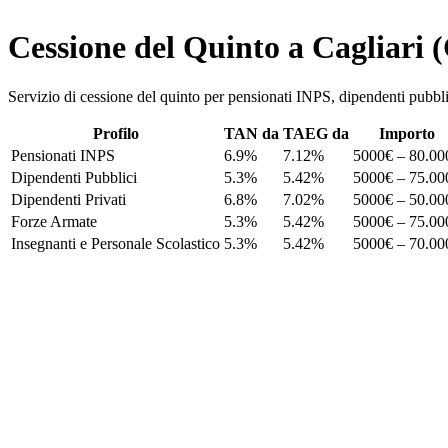
Cessione del Quinto a Cagliari 
Servizio di cessione del quinto per pensionati INPS, dipendenti pu
Profilo
TAN da
TAEG da
Importo
Pensionati INPS
6.9%
7.12%
5000€ – 80.00
Dipendenti Pubblici
5.3%
5.42%
5000€ – 75.00
Dipendenti Privati
6.8%
7.02%
5000€ – 50.00
Forze Armate
5.3%
5.42%
5000€ – 75.00
Insegnanti e Personale Scolastico
5.3%
5.42%
5000€ – 70.00