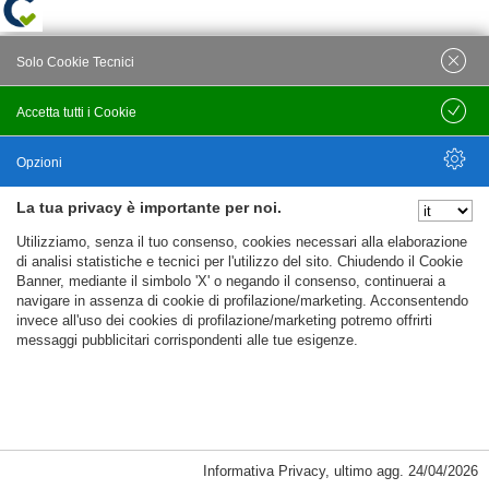
Solo Cookie Tecnici
Accetta tutti i Cookie
Salva
Opzioni
La tua privacy è importante per noi.
Nascondi Opzioni
Utilizziamo, senza il tuo consenso, cookies necessari alla elaborazione
di analisi statistiche e tecnici per l'utilizzo del sito. Chiudendo il Cookie
Banner, mediante il simbolo 'X' o negando il consenso, continuerai a
navigare in assenza di cookie di profilazione/marketing. Acconsentendo
invece all'uso dei cookies di profilazione/marketing potremo offrirti
messaggi pubblicitari corrispondenti alle tue esigenze.
Informativa Privacy
,
ultimo agg.
24/04/2026
Cookie Necessari, Tecnici di Sessione