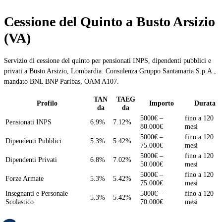
Cessione del Quinto a Busto Arsizio
(VA)
Servizio di cessione del quinto per pensionati INPS, dipendenti pubblici e
privati a Busto Arsizio, Lombardia. Consulenza Gruppo Santamaria S.p.A.,
mandato BNL BNP Paribas, OAM A107.
TAN
TAEG
Profilo
Importo
Durata
da
da
5000€ –
fino a 120
Pensionati INPS
6.9%
7.12%
80.000€
mesi
5000€ –
fino a 120
Dipendenti Pubblici
5.3%
5.42%
75.000€
mesi
5000€ –
fino a 120
Dipendenti Privati
6.8%
7.02%
50.000€
mesi
5000€ –
fino a 120
Forze Armate
5.3%
5.42%
75.000€
mesi
Insegnanti e Personale
5000€ –
fino a 120
5.3%
5.42%
Scolastico
70.000€
mesi