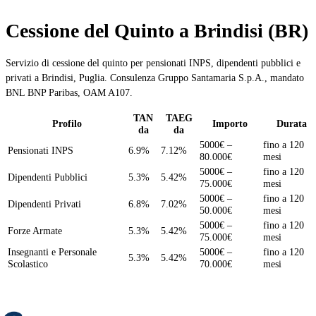
Cessione del Quinto a Brindisi (BR)
Servizio di cessione del quinto per pensionati INPS, dipendenti pubblici e
privati a Brindisi, Puglia. Consulenza Gruppo Santamaria S.p.A., mandato
BNL BNP Paribas, OAM A107.
TAN
TAEG
Profilo
Importo
Durata
da
da
5000€ –
fino a 120
Pensionati INPS
6.9%
7.12%
80.000€
mesi
5000€ –
fino a 120
Dipendenti Pubblici
5.3%
5.42%
75.000€
mesi
5000€ –
fino a 120
Dipendenti Privati
6.8%
7.02%
50.000€
mesi
5000€ –
fino a 120
Forze Armate
5.3%
5.42%
75.000€
mesi
Insegnanti e Personale
5000€ –
fino a 120
5.3%
5.42%
Scolastico
70.000€
mesi