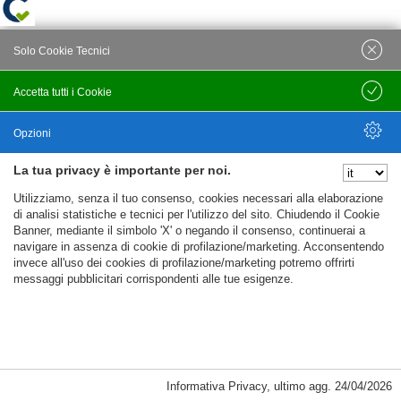
Solo Cookie Tecnici
Accetta tutti i Cookie
Salva
Opzioni
La tua privacy è importante per noi.
Nascondi Opzioni
Utilizziamo, senza il tuo consenso, cookies necessari alla elaborazione
di analisi statistiche e tecnici per l'utilizzo del sito. Chiudendo il Cookie
Banner, mediante il simbolo 'X' o negando il consenso, continuerai a
navigare in assenza di cookie di profilazione/marketing. Acconsentendo
invece all'uso dei cookies di profilazione/marketing potremo offrirti
messaggi pubblicitari corrispondenti alle tue esigenze.
Informativa Privacy
,
ultimo agg.
24/04/2026
Cookie Necessari, Tecnici di Sessione