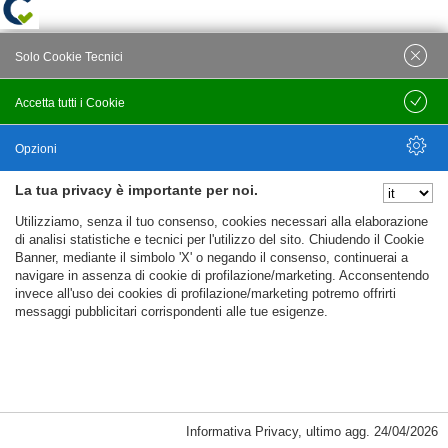
Solo Cookie Tecnici
Accetta tutti i Cookie
Salva
Opzioni
La tua privacy è importante per noi.
Nascondi Opzioni
Utilizziamo, senza il tuo consenso, cookies necessari alla elaborazione
di analisi statistiche e tecnici per l'utilizzo del sito. Chiudendo il Cookie
Banner, mediante il simbolo 'X' o negando il consenso, continuerai a
navigare in assenza di cookie di profilazione/marketing. Acconsentendo
invece all'uso dei cookies di profilazione/marketing potremo offrirti
messaggi pubblicitari corrispondenti alle tue esigenze.
Informativa Privacy
,
ultimo agg.
24/04/2026
Cookie Necessari, Tecnici di Sessione