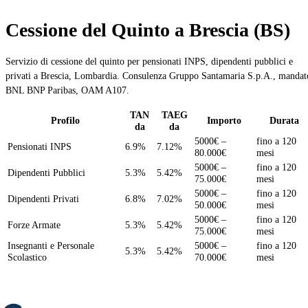
Cessione del Quinto a Brescia (BS)
Servizio di cessione del quinto per pensionati INPS, dipendenti pubblici e
privati a Brescia, Lombardia. Consulenza Gruppo Santamaria S.p.A., mandat
BNL BNP Paribas, OAM A107.
TAN
TAEG
Profilo
Importo
Durata
da
da
5000€ –
fino a 120
Pensionati INPS
6.9%
7.12%
80.000€
mesi
5000€ –
fino a 120
Dipendenti Pubblici
5.3%
5.42%
75.000€
mesi
5000€ –
fino a 120
Dipendenti Privati
6.8%
7.02%
50.000€
mesi
5000€ –
fino a 120
Forze Armate
5.3%
5.42%
75.000€
mesi
Insegnanti e Personale
5000€ –
fino a 120
5.3%
5.42%
Scolastico
70.000€
mesi