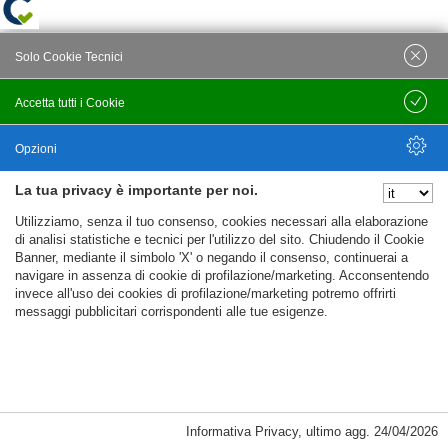
Solo Cookie Tecnici
Accetta tutti i Cookie
Salva
Opzioni
La tua privacy è importante per noi.
Nascondi Opzioni
Utilizziamo, senza il tuo consenso, cookies necessari alla elaborazione
di analisi statistiche e tecnici per l'utilizzo del sito. Chiudendo il Cookie
Banner, mediante il simbolo 'X' o negando il consenso, continuerai a
navigare in assenza di cookie di profilazione/marketing. Acconsentendo
invece all'uso dei cookies di profilazione/marketing potremo offrirti
messaggi pubblicitari corrispondenti alle tue esigenze.
Informativa Privacy
,
ultimo agg.
24/04/2026
Cookie Necessari, Tecnici di Sessione