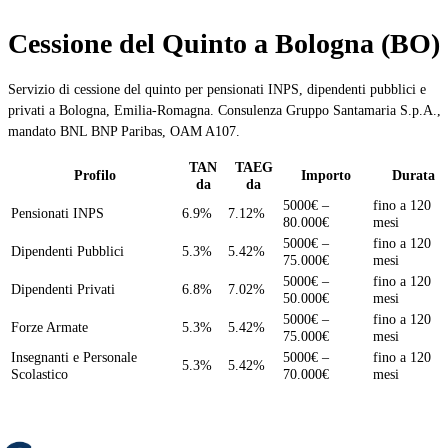
Cessione del Quinto a Bologna (BO)
Servizio di cessione del quinto per pensionati INPS, dipendenti pubblici e
privati a Bologna, Emilia-Romagna. Consulenza Gruppo Santamaria S.p.A.,
mandato BNL BNP Paribas, OAM A107.
TAN
TAEG
Profilo
Importo
Durata
da
da
5000€ –
fino a 120
Pensionati INPS
6.9%
7.12%
80.000€
mesi
5000€ –
fino a 120
Dipendenti Pubblici
5.3%
5.42%
75.000€
mesi
5000€ –
fino a 120
Dipendenti Privati
6.8%
7.02%
50.000€
mesi
5000€ –
fino a 120
Forze Armate
5.3%
5.42%
75.000€
mesi
Insegnanti e Personale
5000€ –
fino a 120
5.3%
5.42%
Scolastico
70.000€
mesi