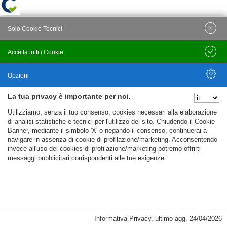
Solo Cookie Tecnici
Accetta tutti i Cookie
Salva
Opzioni
La tua privacy è importante per noi.
Nascondi Opzioni
Utilizziamo, senza il tuo consenso, cookies necessari alla elaborazione
di analisi statistiche e tecnici per l'utilizzo del sito. Chiudendo il Cookie
Banner, mediante il simbolo 'X' o negando il consenso, continuerai a
navigare in assenza di cookie di profilazione/marketing. Acconsentendo
invece all'uso dei cookies di profilazione/marketing potremo offrirti
messaggi pubblicitari corrispondenti alle tue esigenze.
Informativa Privacy
,
ultimo agg.
24/04/2026
Cookie Necessari, Tecnici di Sessione