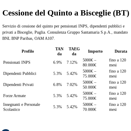
Cessione del Quinto a Bisceglie (BT)
Servizio di cessione del quinto per pensionati INPS, dipendenti pubblici e
privati a Bisceglie, Puglia. Consulenza Gruppo Santamaria S.p.A., mandato
BNL BNP Paribas, OAM A107.
TAN
TAEG
Profilo
Importo
Durata
da
da
5000€ –
fino a 120
Pensionati INPS
6.9%
7.12%
80.000€
mesi
5000€ –
fino a 120
Dipendenti Pubblici
5.3%
5.42%
75.000€
mesi
5000€ –
fino a 120
Dipendenti Privati
6.8%
7.02%
50.000€
mesi
5000€ –
fino a 120
Forze Armate
5.3%
5.42%
75.000€
mesi
Insegnanti e Personale
5000€ –
fino a 120
5.3%
5.42%
Scolastico
70.000€
mesi