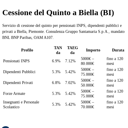
Cessione del Quinto a Biella (BI)
Servizio di cessione del quinto per pensionati INPS, dipendenti pubblici e
privati a Biella, Piemonte. Consulenza Gruppo Santamaria S.p.A., mandato
BNL BNP Paribas, OAM A107.
TAN
TAEG
Profilo
Importo
Durata
da
da
5000€ –
fino a 120
Pensionati INPS
6.9%
7.12%
80.000€
mesi
5000€ –
fino a 120
Dipendenti Pubblici
5.3%
5.42%
75.000€
mesi
5000€ –
fino a 120
Dipendenti Privati
6.8%
7.02%
50.000€
mesi
5000€ –
fino a 120
Forze Armate
5.3%
5.42%
75.000€
mesi
Insegnanti e Personale
5000€ –
fino a 120
5.3%
5.42%
Scolastico
70.000€
mesi