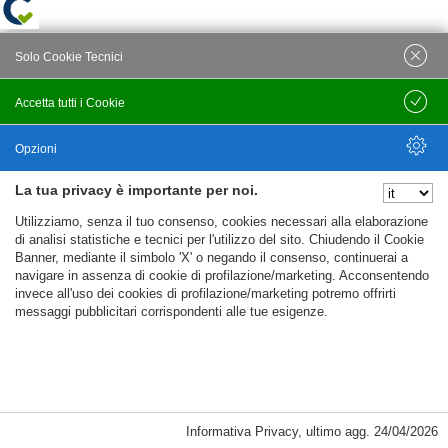
Solo Cookie Tecnici
Accetta tutti i Cookie
Salva
Opzioni
La tua privacy è importante per noi.
Nascondi Opzioni
Utilizziamo, senza il tuo consenso, cookies necessari alla elaborazione
di analisi statistiche e tecnici per l'utilizzo del sito. Chiudendo il Cookie
Banner, mediante il simbolo 'X' o negando il consenso, continuerai a
navigare in assenza di cookie di profilazione/marketing. Acconsentendo
invece all'uso dei cookies di profilazione/marketing potremo offrirti
messaggi pubblicitari corrispondenti alle tue esigenze.
Informativa Privacy
,
ultimo agg.
24/04/2026
Cookie Necessari, Tecnici di Sessione