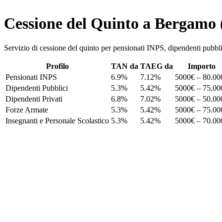
Cessione del Quinto a Bergamo
Servizio di cessione del quinto per pensionati INPS, dipendenti p
Profilo
TAN da
TAEG da
Importo
Pensionati INPS
6.9%
7.12%
5000€ – 80.00
Dipendenti Pubblici
5.3%
5.42%
5000€ – 75.00
Dipendenti Privati
6.8%
7.02%
5000€ – 50.00
Forze Armate
5.3%
5.42%
5000€ – 75.00
Insegnanti e Personale Scolastico
5.3%
5.42%
5000€ – 70.00