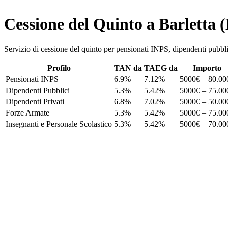
Cessione del Quinto a Barletta 
Servizio di cessione del quinto per pensionati INPS, dipendenti pu
Profilo
TAN da
TAEG da
Importo
Pensionati INPS
6.9%
7.12%
5000€ – 80.00
Dipendenti Pubblici
5.3%
5.42%
5000€ – 75.00
Dipendenti Privati
6.8%
7.02%
5000€ – 50.00
Forze Armate
5.3%
5.42%
5000€ – 75.00
Insegnanti e Personale Scolastico
5.3%
5.42%
5000€ – 70.00