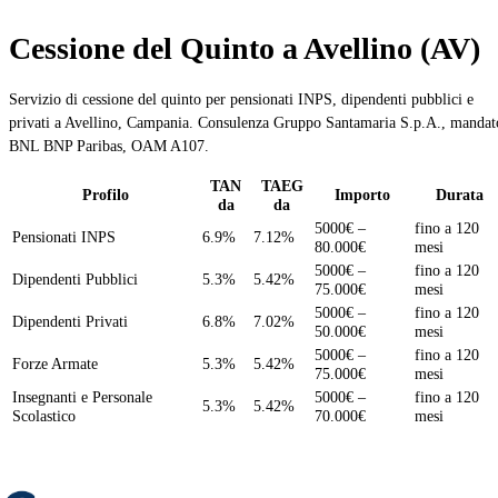
Cessione del Quinto a Avellino (AV)
Servizio di cessione del quinto per pensionati INPS, dipendenti pubblici e
privati a Avellino, Campania. Consulenza Gruppo Santamaria S.p.A., mandat
BNL BNP Paribas, OAM A107.
TAN
TAEG
Profilo
Importo
Durata
da
da
5000€ –
fino a 120
Pensionati INPS
6.9%
7.12%
80.000€
mesi
5000€ –
fino a 120
Dipendenti Pubblici
5.3%
5.42%
75.000€
mesi
5000€ –
fino a 120
Dipendenti Privati
6.8%
7.02%
50.000€
mesi
5000€ –
fino a 120
Forze Armate
5.3%
5.42%
75.000€
mesi
Insegnanti e Personale
5000€ –
fino a 120
5.3%
5.42%
Scolastico
70.000€
mesi