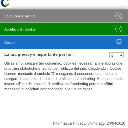
Solo Cookie Tecnici
Accetta tutti i Cookie
Salva
Opzioni
La tua privacy è importante per noi.
Nascondi Opzioni
Utilizziamo, senza il tuo consenso, cookies necessari alla elaborazione
di analisi statistiche e tecnici per l'utilizzo del sito. Chiudendo il Cookie
Banner, mediante il simbolo 'X' o negando il consenso, continuerai a
navigare in assenza di cookie di profilazione/marketing. Acconsentendo
invece all'uso dei cookies di profilazione/marketing potremo offrirti
messaggi pubblicitari corrispondenti alle tue esigenze.
Informativa Privacy
,
ultimo agg.
24/04/2026
Cookie Necessari, Tecnici di Sessione