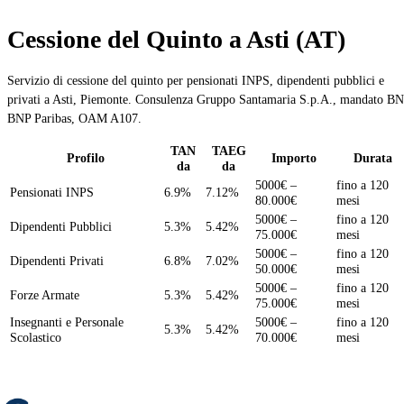
Cessione del Quinto a Asti (AT)
Servizio di cessione del quinto per pensionati INPS, dipendenti pubblici e
privati a Asti, Piemonte. Consulenza Gruppo Santamaria S.p.A., mandato B
BNP Paribas, OAM A107.
TAN
TAEG
Profilo
Importo
Durata
da
da
5000€ –
fino a 120
Pensionati INPS
6.9%
7.12%
80.000€
mesi
5000€ –
fino a 120
Dipendenti Pubblici
5.3%
5.42%
75.000€
mesi
5000€ –
fino a 120
Dipendenti Privati
6.8%
7.02%
50.000€
mesi
5000€ –
fino a 120
Forze Armate
5.3%
5.42%
75.000€
mesi
Insegnanti e Personale
5000€ –
fino a 120
5.3%
5.42%
Scolastico
70.000€
mesi