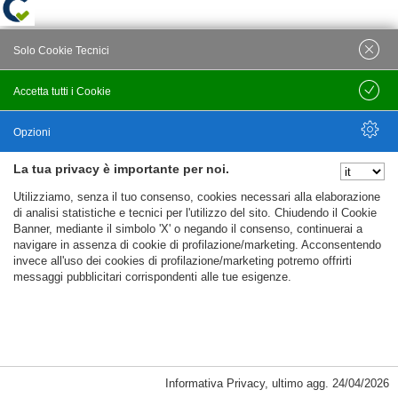
Solo Cookie Tecnici
Accetta tutti i Cookie
Salva
Opzioni
La tua privacy è importante per noi.
Nascondi Opzioni
Utilizziamo, senza il tuo consenso, cookies necessari alla elaborazione
di analisi statistiche e tecnici per l'utilizzo del sito. Chiudendo il Cookie
Banner, mediante il simbolo 'X' o negando il consenso, continuerai a
navigare in assenza di cookie di profilazione/marketing. Acconsentendo
invece all'uso dei cookies di profilazione/marketing potremo offrirti
messaggi pubblicitari corrispondenti alle tue esigenze.
Informativa Privacy
,
ultimo agg.
24/04/2026
Cookie Necessari, Tecnici di Sessione